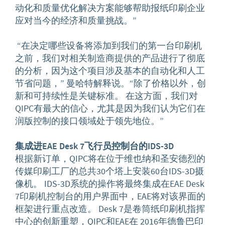
动化和质量优化解决方案能够帮助报纸印刷企业
应对当今的经济和质量挑战。”
“在决定哪些设备将添加到我们的第一台印刷机
之前，我们对相关制造商提供的产品进行了彻底
的分析，因为这个项目涉及基本的自动化和人工
节省问题，” 曼哈特解释说。“除了价格以外，创
新和可持续性是关键标准。 在这方面，我们对
QIPC有最大的信心，尤其是因为我们认为它们在
润版控制的接口领域处于领先地位。”
集成
进
EAE Desk 7
飞
行员
控制台
的
IDS-3D
根据新订单，QIPC将在位于维也纳和圣安德烈的
传媒印刷工厂的总共30个塔上安装60台IDS-3D摄
像机。 IDS-3D系统的操作将最终集成在EAE Desk
7印刷机控制台的用户界面中，EAE将对该界面的
框架进行重点改造。 Desk 7是卷筒纸印刷机指挥
中心的创新重塑，QIPC和EAE在 2016年德鲁巴印