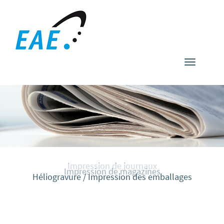
Toggle
navigati
Impression de journaux
Impression de magazines
Héliogravure / Impression des emballages