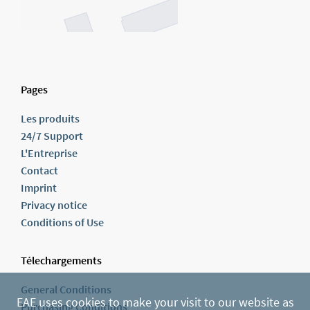
Pages
Les produits
24/7 Support
L'Entreprise
Contact
Imprint
Privacy notice
Conditions of Use
Télechargements
General Conditions
EAE uses cookies to make your visit to our website as
Purchasing Conditions