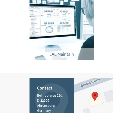
EAE Maintain
Contact
Beimoorweg 22d,
D-22926
Ahrensburg
Germany