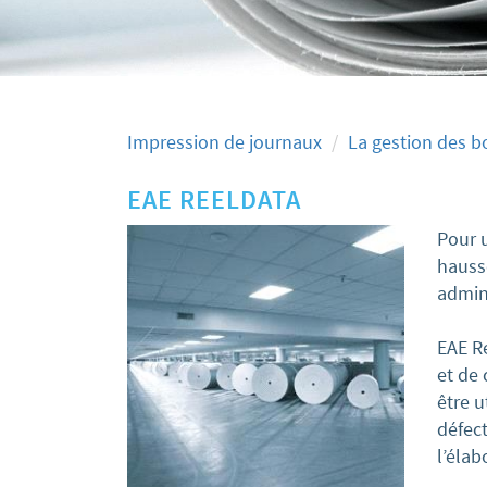
Impression de journaux
La gestion des b
EAE REELDATA
Pour u
hausse
admini
EAE R
et de
être 
défec
l’élab