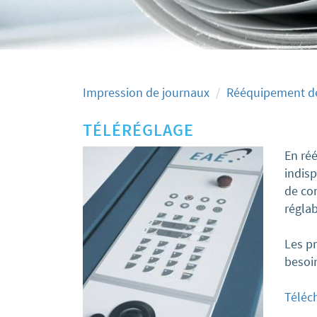
Impression de journaux
Rééquipement de
TÉLÉRÉGLAGE
En réé
indisp
de co
réglab
Les pr
besoi
Téléc